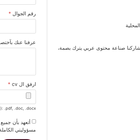
رقم الجوال
*
لمحلية
عرفنا عنك بآختص
وتشاركنا صناعة محتوى عربي يترك بصمة،
ارفق ال cv
*
: .pdf, .doc, .docx
أتعهد بأن جميع
مسؤوليتي الكاملة